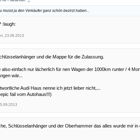
 musst ja den Verkäufer ganz schön bezirzt haben...
? :laugh:
en
,
23.06.2013
chlüsselanhänger und die Mappe für die Zulassung.
also einfach nur lächerlich für nen Wagen der 1000km runter / 4 Mona
ngen wär...
wortliche Audi Haus nenne ich jetzt lieber nicht,...
 epic fail vom Autohaus!!!)
5.09.2013
che, Schlüsselanhänger und der Oberhammer das alles wurde mir in e