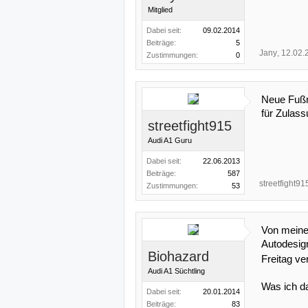
Mitglied
Dabei seit:
09.02.2014
Beiträge:
5
Jany
,
12.02.
Zustimmungen:
0
Neue Fußm
für Zulas
streetfight915
Audi A1 Guru
Dabei seit:
22.06.2013
Beiträge:
587
streetfight91
Zustimmungen:
53
Von meine
Autodesign
Biohazard
Freitag v
Audi A1 Süchtling
Was ich d
Dabei seit:
20.01.2014
Beiträge:
83