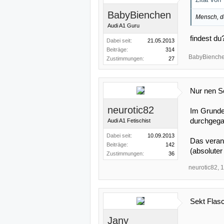
BabyBienchen
Mensch, du
Audi A1 Guru
findest du
Dabei seit:
21.05.2013
Beiträge:
314
BabyBiench
Zustimmungen:
27
Nur nen S
neurotic82
Im Grunde 
durchgega
Audi A1 Fetischist
Dabei seit:
10.09.2013
Das verant
Beiträge:
142
(absoluter
Zustimmungen:
36
neurotic82
,
1
Sekt Flas
Jany