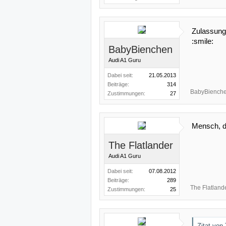
Zulassung
:smile:
BabyBienchen
Audi A1 Guru
Dabei seit:
21.05.2013
Beiträge:
314
BabyBiench
Zustimmungen:
27
Mensch, d
The Flatlander
Audi A1 Guru
Dabei seit:
07.08.2012
Beiträge:
289
The Flatland
Zustimmungen:
25
Zitat von