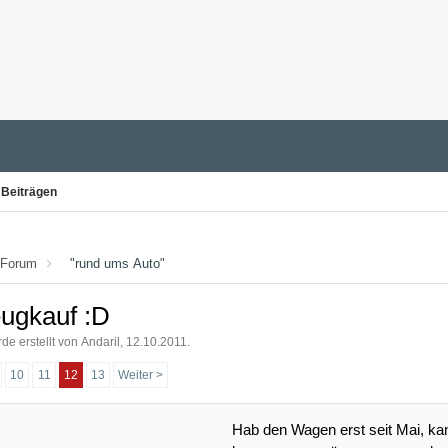
 Beiträgen
 Forum
"rund ums Auto"
eugkauf :D
rde erstellt von
Andaril
,
12.10.2011
.
10
11
12
13
Weiter >
Hab den Wagen erst seit Mai, kan