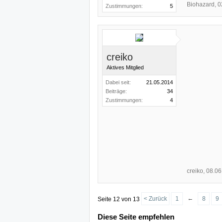
Biohazard
,
0
Zustimmungen:
5
creiko
Aktives Mitglied
Dabei seit:
21.05.2014
Beiträge:
34
Zustimmungen:
4
creiko
,
08.06
←
< Zurück
1
8
9
Seite 12 von 13
Diese Seite empfehlen