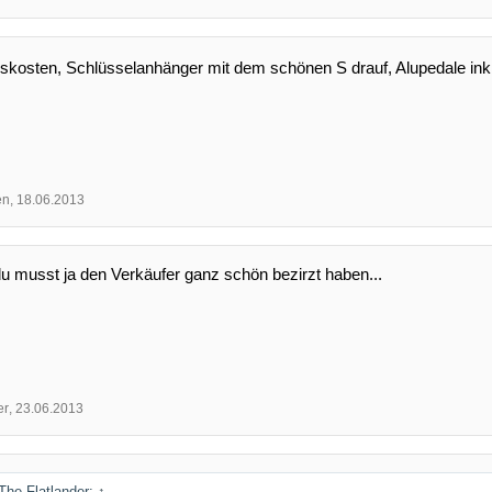
skosten, Schlüsselanhänger mit dem schönen S drauf, Alupedale inkl
en
,
18.06.2013
u musst ja den Verkäufer ganz schön bezirzt haben...
er
,
23.06.2013
 The Flatlander:
↑