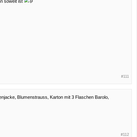
 soweit ist
#111
njacke, Blumenstrauss, Karton mit 3 Flaschen Barolo,
#112