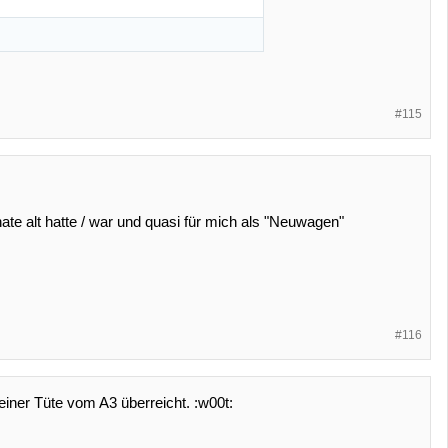
#115
te alt hatte / war und quasi für mich als "Neuwagen"
#116
iner Tüte vom A3 überreicht. :w00t: