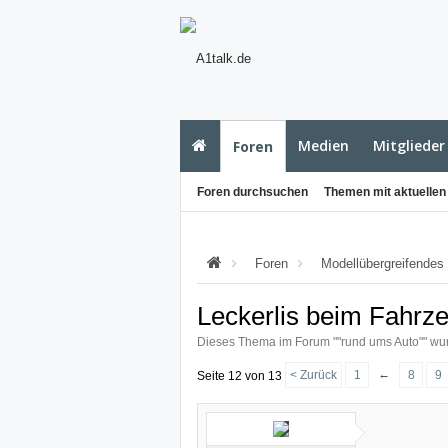
Medien
Mitglieder
Foren
Foren durchsuchen
Themen mit aktuellen
Foren
Modellübergreifendes
Leckerlis beim Fahrz
Dieses Thema im Forum "
"rund ums Auto"
" wu
←
< Zurück
1
8
9
Seite 12 von 13