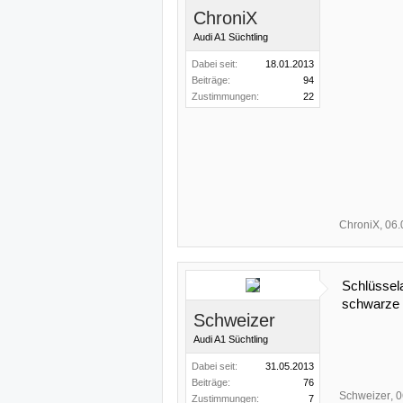
ChroniX
Audi A1 Süchtling
Dabei seit:
18.01.2013
Beiträge:
94
Zustimmungen:
22
ChroniX
,
06.
Schlüssel
schwarze 
Schweizer
Audi A1 Süchtling
Dabei seit:
31.05.2013
Beiträge:
76
Schweizer
,
0
Zustimmungen:
7