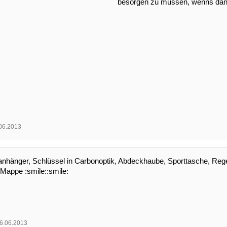
besorgen zu müssen, wenns dann
06.2013
anhänger, Schlüssel in Carbonoptik, Abdeckhaube, Sporttasche, Rege
Mappe :smile::smile:
6.06.2013