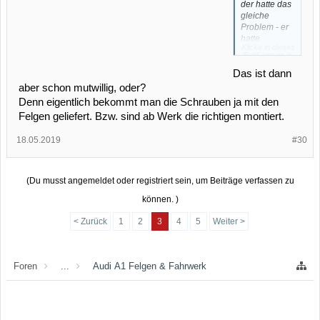
der hatte das
gleiche
Problem - er
hatte
Klicke in dieses
Kegelkopf
Feld, um es in
Radbolzen
vollständiger
Größe
Das ist dann
anstatt
anzuzeigen.
Kugelkopf
aber schon mutwillig, oder?
Radbolzen
Denn eigentlich bekommt man die Schrauben ja mit den
verschraubt.
Felgen geliefert. Bzw. sind ab Werk die richtigen montiert.
18.05.2019
#30
(Du musst angemeldet oder registriert sein, um Beiträge verfassen zu
können. )
< Zurück
1
2
3
4
5
Weiter >
Foren
...
Audi A1 Felgen & Fahrwerk