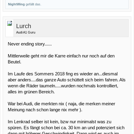
NightWing
gefällt das.
Lurch
Audi A1 Guru
Never ending story......
Mittlerweile geht mir die Karre einfach nur noch auf den
Beutel.
Im Laufe des Sommers 2018 fing es wieder an...diesmal
aber anders....das ganze Auto schüttelt sich beim fahren. Als
wenn die Räder taumeln.....wurden nochmals kontrolliert,
alles im grünen Bereich.
War bei Audi, die merkten nix ( naja, die merken meiner
Meinung nach schon lange nix mehr ).
Im Lenkrad selber ist kein, bzw nur minimalst was zu
spüren. Es fängt schon bei ca. 30 km an und potenziert sich
dann mit höherer Geschwindigkeit. Dann wird es auch im