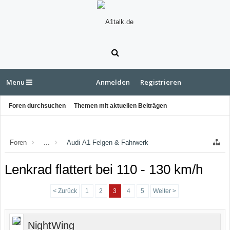
Menu
Anmelden
Registrieren
Foren durchsuchen
Themen mit aktuellen Beiträgen
Foren
...
Audi A1 Felgen & Fahrwerk
Lenkrad flattert bei 110 - 130 km/h
< Zurück
1
2
3
4
5
Weiter >
NightWing