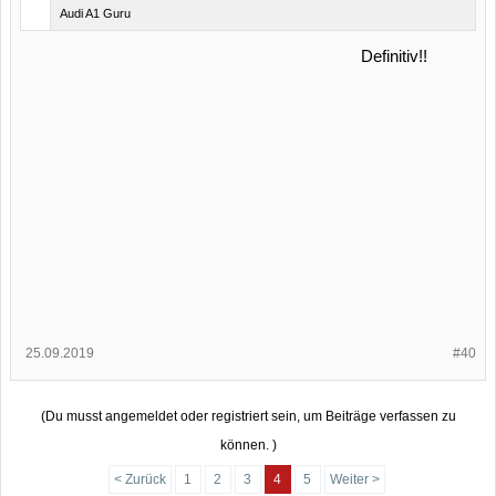
Audi A1 Guru
Definitiv!!
25.09.2019
#40
(Du musst angemeldet oder registriert sein, um Beiträge verfassen zu
können. )
< Zurück
1
2
3
4
5
Weiter >