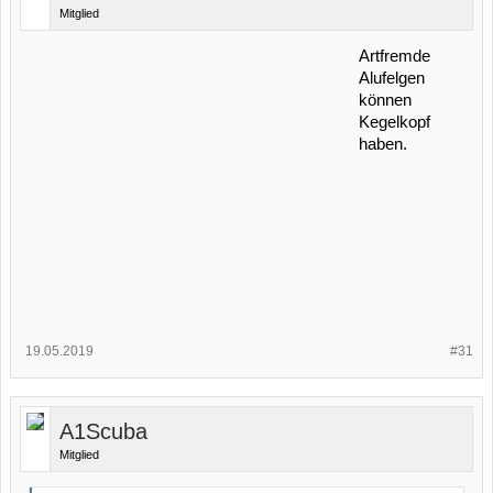
Mitglied
Artfremde
Alufelgen
können
Kegelkopf
haben.
19.05.2019
#31
A1Scuba
Mitglied