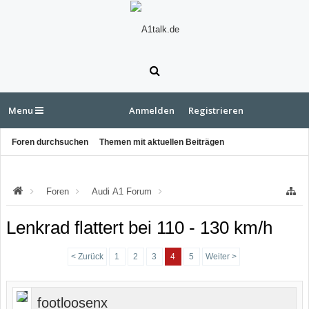
Menu
Anmelden
Registrieren
Foren durchsuchen
Themen mit aktuellen Beiträgen
Foren
Audi A1 Forum
Audi A1 Felgen & Fahrwerk
Lenkrad flattert bei 110 - 130 km/h
< Zurück
1
2
3
4
5
Weiter >
footloosenx