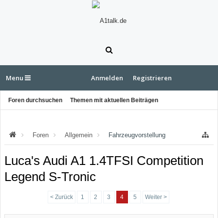
Menu
Anmelden
Registrieren
Foren durchsuchen
Themen mit aktuellen Beiträgen
Foren
Allgemein
Fahrzeugvorstellung
Luca's Audi A1 1.4TFSI Competition
Legend S-Tronic
< Zurück
1
2
3
4
5
Weiter >