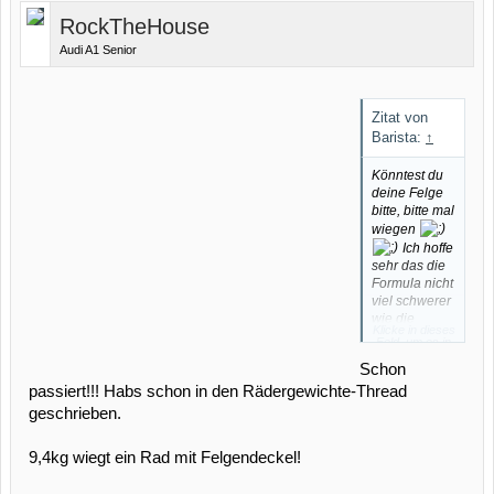
RockTheHouse
Audi A1 Senior
Zitat von
Barista:
↑
Könntest du
deine Felge
bitte, bitte mal
wiegen
Ich hoffe
sehr das die
Formula nicht
viel schwerer
wie die
Klicke in dieses
Ultraleggera
Feld, um es in
ist.
vollständiger
Größe
Schon
anzuzeigen.
passiert!!! Habs schon in den Rädergewichte-Thread
geschrieben.
9,4kg wiegt ein Rad mit Felgendeckel!