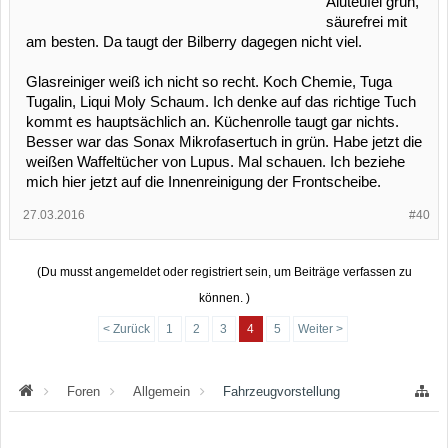
Aluteufel grün,
säurefrei mit
am besten. Da taugt der Bilberry dagegen nicht viel.
Glasreiniger weiß ich nicht so recht. Koch Chemie, Tuga
Tugalin, Liqui Moly Schaum. Ich denke auf das richtige Tuch
kommt es hauptsächlich an. Küchenrolle taugt gar nichts.
Besser war das Sonax Mikrofasertuch in grün. Habe jetzt die
weißen Waffeltücher von Lupus. Mal schauen. Ich beziehe
mich hier jetzt auf die Innenreinigung der Frontscheibe.
27.03.2016
#40
(Du musst angemeldet oder registriert sein, um Beiträge verfassen zu
können. )
< Zurück
1
2
3
4
5
Weiter >
Foren
Allgemein
Fahrzeugvorstellung