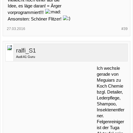
vielleicht noch einer auf die
Idee, es läge daran! = Ärger
vorprogrammiert!!!
Ansonsten: Schöner Flitzer!
27.03.2016
#39
ralfi_S1
Audi A1 Guru
Ich wechsle
gerade von
Meguiars zu
Koch Chemie
bzgl. Detailer,
Lederpflege,
Shampoo,
Insektenentfer
ner.
Felgenreiniger
ist der Tuga