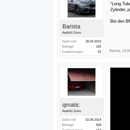
"Long Tube
Zylinder,
Bei den BM
Barista
Audi A1 Guru
Dabei seit:
26.04.2015
Beiträge:
325
Barista
,
19.0
Zustimmungen:
52
qmatic
Audi A1 Guru
Dabei seit:
02.06.2014
Beiträge:
828
Zustimmungen:
153