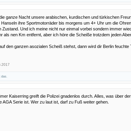
die ganze Nacht unsere arabischen, kurdischen und türkischen Fre
Hanseln ihre Sportmotorräder bis morgens um 4+ Uhr um die Ohren fa
en Zustand. Und ich meine nicht nur einmal vorbei sondern immer wi
 als nen Km entfernt, aber ich höre die Scheiße trotzdem jeden Abe
f den ganzen asozialen Scheiß stehst, dann wird dir Berlin feuchte 
6.2017
t das.
er Kaiserring greift die Polizei gnadenlos durch. Alles, was über der 
ie AGA Serie ist. Wer zu laut ist, darf zu Fuß weiter gehen.