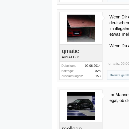
Wenn Dir 
deutschen 
im illegal
etwas mehr
Wenn Du au
qmatic
Audi A1 Guru
qmatic
,
05.0
Dabei seit:
02.06.2014
Beiträge:
828
Barista
gefäll
Zustimmungen:
153
Im Manneim
egal, ob d
mellede