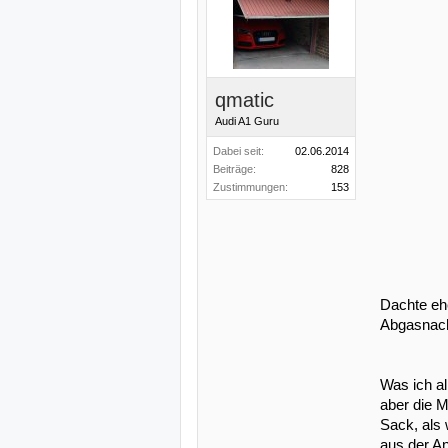
qmatic
Audi A1 Guru
Dabei seit:
02.06.2014
Beiträge:
828
Zustimmungen:
153
Dachte eh
Abgasnach
Was ich al
aber die 
Sack, als
aus der An