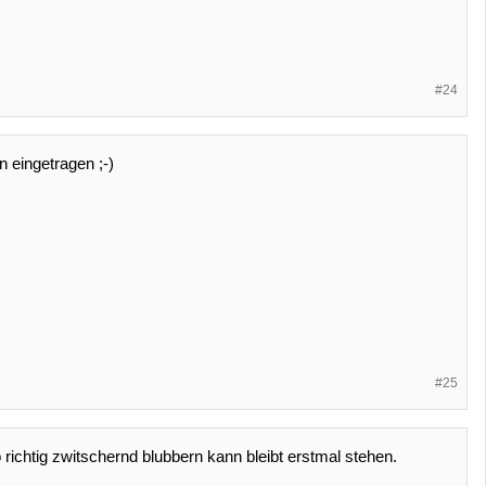
#24
n eingetragen ;-)
#25
chtig zwitschernd blubbern kann bleibt erstmal stehen.