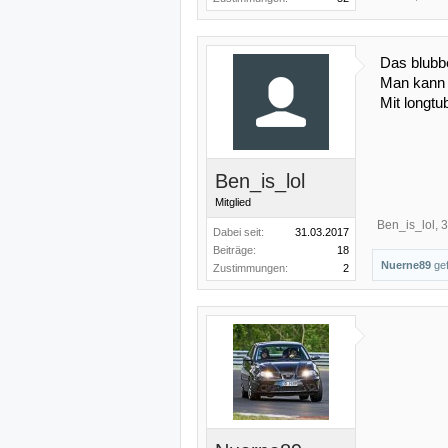
Das blubbe
Man kann 
Mit longtu
Ben_is_lol
Mitglied
Ben_is_lol
,
3
Dabei seit:
31.03.2017
Beiträge:
18
Nuerne89
gef
Zustimmungen:
2