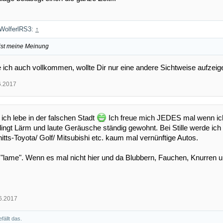
 WolferlRS3:
↑
ist meine Meinung
 ich auch vollkommen, wollte Dir nur eine andere Sichtweise aufzeig
6.2017
 ich lebe in der falschen Stadt
Ich freue mich JEDES mal wenn ich, 
ingt Lärm und laute Geräusche ständig gewohnt. Bei Stille werde ich 
tts-Toyota/ Golf/ Mitsubishi etc. kaum mal vernünftige Autos.
 "lame". Wenn es mal nicht hier und da Blubbern, Fauchen, Knurren u
6.2017
fällt das.