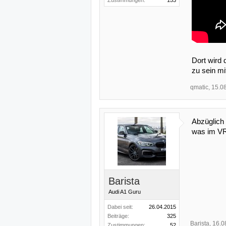
Dort wird
zu sein mi
qmatic
,
15.0
Abzüglich 
was im VR
Barista
Audi A1 Guru
Dabei seit:
26.04.2015
Beiträge:
325
Barista
,
16.0
Zustimmungen:
52