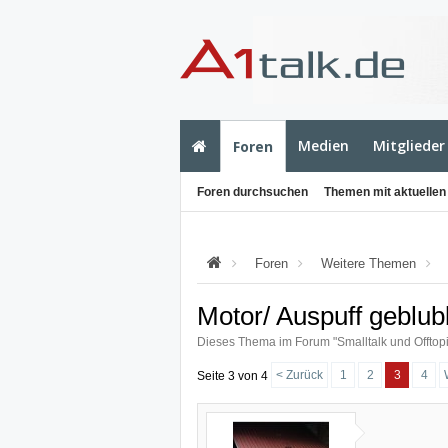
Medien
Mitglieder
Foren
Foren durchsuchen
Themen mit aktuellen
Foren
Weitere Themen
Motor/ Auspuff geblub
Dieses Thema im Forum "
Smalltalk und Offtop
< Zurück
1
2
3
4
Seite 3 von 4