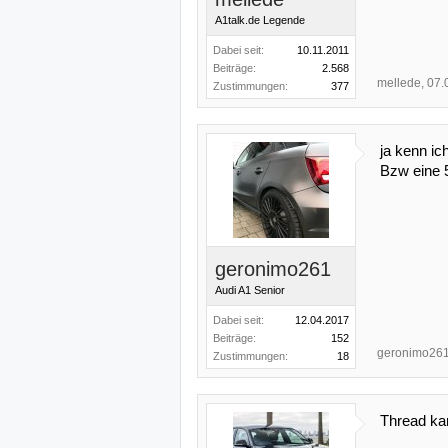
A1talk.de Legende
Dabei seit:
10.11.2011
Beiträge:
2.568
mellede
,
07.
Zustimmungen:
377
ja kenn ic
Bzw eine 5
geronimo261
Audi A1 Senior
Dabei seit:
12.04.2017
Beiträge:
152
geronimo26
Zustimmungen:
18
Thread kan