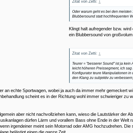
Zitat von Zetti:
↑
Oder warum geht es bei den meisten
Blubbersound statt hochfrequenten W
Klingt halt aufregender bzw. wird
ein Blubbersound von großvolumi
Zitat von Zetti:
↑
Teurer = "besserer Sound" ist ja kein 
leicht höheren Preissegment, ich sag 
Konfigurator teure Manipulationen in
den Klang zu subjektiv zu verbessern; 
er an echte Sportwagen, wobei ja auch da immer mehr gemeckert wir
behandlung scheint es in der Richtung wohl immer schwieriger zu w
lgemein aber nicht nachvollziehen kann, wieso die Lautstärker der 
Musikanlagen dürfen Lärm und vorallem Bass ohne Ende in der Welt 
 wenn irgendeiner meint sein Motorrad oder AMG hochzudrehen. Die s
lage belästigt einen die ganze Zeit...