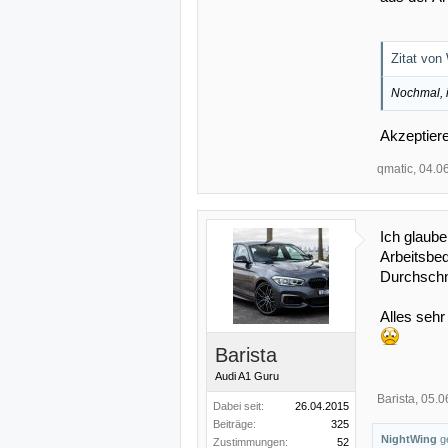
Zitat von
Nochmal, 
Akzeptiere
qmatic
,
04.0
Ich glaube
Arbeitsbed
Durchschni
Alles sehr
Barista
Audi A1 Guru
Barista
,
05.0
Dabei seit:
26.04.2015
Beiträge:
325
NightWing
ge
Zustimmungen:
52