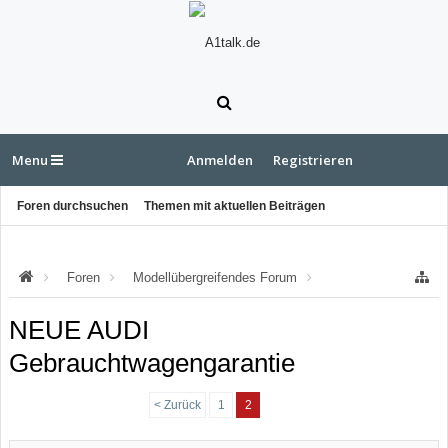
Menu
Anmelden
Registrieren
Foren durchsuchen
Themen mit aktuellen Beiträgen
Foren
Modellübergreifendes Forum
"rund ums Auto"
NEUE AUDI
Gebrauchtwagengarantie
< Zurück
1
2