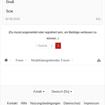
Gruß
Scie
02.06.2015
#11
(Du musst angemeldet oder registriert sein, um Beiträge verfassen zu
können. )
< Zurück
1
2
Foren
Modellübergreifendes Forum
"rund ums Auto"
A1talk
Deutsch [Du]
Kontakt
Hilfe
Nutzungsbedingungen
Datenschutz
Impressum