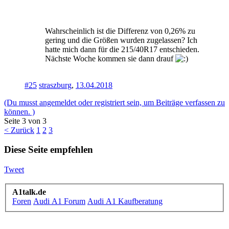
Wahrscheinlich ist die Differenz von 0,26% zu
gering und die Größen wurden zugelassen? Ich
hatte mich dann für die 215/40R17 entschieden.
Nächste Woche kommen sie dann drauf
#25
straszburg
,
13.04.2018
(Du musst angemeldet oder registriert sein, um Beiträge verfassen zu
können. )
Seite 3 von 3
< Zurück
1
2
3
Diese Seite empfehlen
Tweet
A1talk.de
Foren
Audi A1 Forum
Audi A1 Kaufberatung