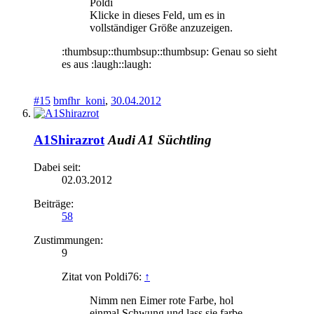
Poldi
Klicke in dieses Feld, um es in
vollständiger Größe anzuzeigen.
:thumbsup::thumbsup::thumbsup: Genau so sieht
es aus :laugh::laugh:
#15
bmfhr_koni
,
30.04.2012
A1Shirazrot
Audi A1 Süchtling
Dabei seit:
02.03.2012
Beiträge:
58
Zustimmungen:
9
Zitat von Poldi76:
↑
Nimm nen Eimer rote Farbe, hol
einmal Schwung und lass sie farbe