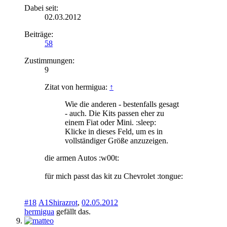
Dabei seit:
02.03.2012
Beiträge:
58
Zustimmungen:
9
Zitat von hermigua:
↑
Wie die anderen - bestenfalls gesagt
- auch. Die Kits passen eher zu
einem Fiat oder Mini. :sleep:
Klicke in dieses Feld, um es in
vollständiger Größe anzuzeigen.
die armen Autos :w00t:
für mich passt das kit zu Chevrolet :tongue:
#18
A1Shirazrot
,
02.05.2012
hermigua
gefällt das.