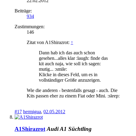
22.02.2012
Beiträge:
934
Zustimmungen:
146
Zitat von A1Shirazrot:
↑
Dann hab ich das auch schon
gesehen...alles klar :laugh: finde das
kit auch naja, wie soll ich sagen:
mutig... :smile:
Klicke in dieses Feld, um es in
vollständiger Größe anzuzeigen.
Wie die anderen - bestenfalls gesagt - auch. Die
Kits passen eher zu einem Fiat oder Mini. :sleep:
#17
hermigua
,
02.05.2012
A1Shirazrot
Audi A1 Süchtling