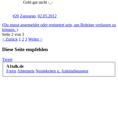
Geht gar nicht -_-
#20
Zapzarap
,
02.05.2012
(Du musst angemeldet oder registriert sein, um Beiträge verfassen zu
können. )
Seite 2 von 3
< Zurück
1
2
3
Weiter >
Diese Seite empfehlen
Tweet
A1talk.de
Foren
Allgemein
Neuigkeiten u. Ankündigungen