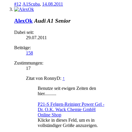
#12
A1Scuba
,
14.08.2011
AlexOk
Audi A1 Senior
Dabei seit:
29.07.2011
Beiträge:
158
Zustimmungen:
17
Zitat von RonnyD:
↑
Benutze seit ewigen Zeiten den
hier..........
P21-S Felgen-Reiniger Power Gel -
Dr. O.K. Wack Chemie GmbH
Online Shop
Klicke in dieses Feld, um es in
vollständiger Größe anzuzeigen.