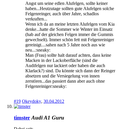
Angst um seine edlen Alufelgen, sollte keiner
haben...Heutzutage sollten gute Alufelgen solche
Felgenreinger, auch über Jahre, schadlos
verkraften...
Wenn ich da an meine letzten Alufelgen vom Kia
denke...hatte die Sommer wie Winter im Einsatz
(hab auf der gleichen Felgen immer die Gummis
gewechselt). Immer schön fett mit Felgenreiniger
gereinigt....sahen nach 5 Jahre noch aus wie
neu...:sneaky:
Man (Frau) sollte halt darauf achten, dass keine
Macken in der Lackoberfläche (sind die
Audifelgen nur lackiert oder haben die auch
Klarlack?) sind. Da könnte sich dann der Reinger
absetzen und die Versiegelung von innen
zerstören...das passiert dann aber auch ohne
Felgenreiniger:sneaky:
#19
Okeydoky
,
30.04.2012
timster
Audi A1 Guru
Dabei seit: