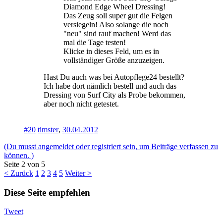
Diamond Edge Wheel Dressing!
Das Zeug soll super gut die Felgen
versiegeln! Also solange die noch
"neu" sind rauf machen! Werd das
mal die Tage testen!
Klicke in dieses Feld, um es in
vollständiger Größe anzuzeigen.
Hast Du auch was bei Autopflege24 bestellt?
Ich habe dort nämlich bestell und auch das
Dressing von Surf City als Probe bekommen,
aber noch nicht getestet.
#20
timster
,
30.04.2012
(Du musst angemeldet oder registriert sein, um Beiträge verfassen zu
können. )
Seite 2 von 5
< Zurück
1
2
3
4
5
Weiter >
Diese Seite empfehlen
Tweet