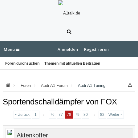
Menu
Anmelden
Registrieren
Foren durchsuchen
Themen mit aktuellen Beiträgen
Foren
Audi A1 Forum
Audi A1 Tuning
Sportendschalldämpfer von FOX
←
→
< Zurück
1
76
77
78
79
80
82
Weiter >
Aktenkoffer