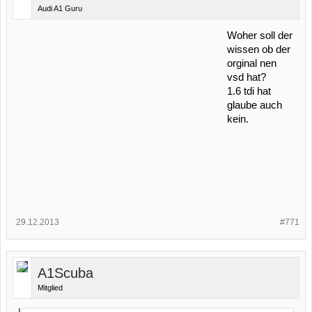
Audi A1 Guru
Woher soll der
wissen ob der
orginal nen
vsd hat?
1.6 tdi hat
glaube auch
kein.
29.12.2013
#771
A1Scuba
Mitglied