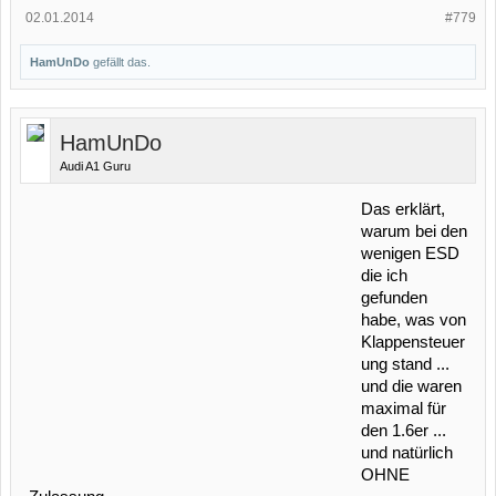
02.01.2014
#779
HamUnDo
gefällt das.
HamUnDo
Audi A1 Guru
Das erklärt,
warum bei den
wenigen ESD
die ich
gefunden
habe, was von
Klappensteuer
ung stand ...
und die waren
maximal für
den 1.6er ...
und natürlich
OHNE