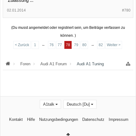
Zulassung ...
02.01.2014
#780
(Du musst angemeldet oder registriert sein, um Beiträge verfassen zu
können. )
←
→
< Zurück
1
76
77
78
79
80
82
Weiter >
Foren
Audi A1 Forum
Audi A1 Tuning
A1talk
Deutsch [Du]
Kontakt
Hilfe
Nutzungsbedingungen
Datenschutz
Impressum