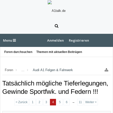
Menu
Anmelden
Registrieren
Foren durchsuchen
Themen mit aktuellen Beiträgen
Foren
...
Audi A1 Felgen & Fahrwerk
Tatsächlich mögliche Tieferlegungen,
Gewinde Sportfwk. und Federn !!!
→
< Zurück
1
2
3
4
5
6
11
Weiter >