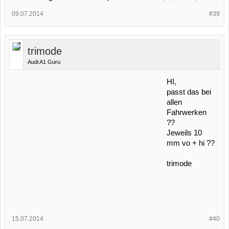
09.07.2014
#39
trimode
Audi A1 Guru
HI,
passt das bei
allen
Fahrwerken
??
Jeweils 10
mm vo + hi ??
trimode
15.07.2014
#40