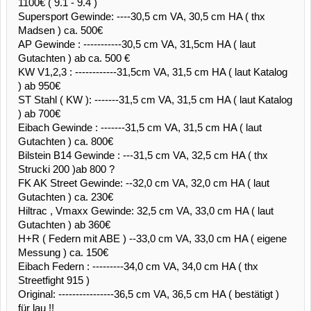
1100€ ( 9.1 - 9.4 )
Supersport Gewinde: ----30,5 cm VA, 30,5 cm HA ( thx
Madsen ) ca. 500€
AP Gewinde : -----------30,5 cm VA, 31,5cm HA ( laut
Gutachten ) ab ca. 500 €
KW V1,2,3 : ------------31,5cm VA, 31,5 cm HA ( laut Katalog
) ab 950€
ST Stahl ( KW ): -------31,5 cm VA, 31,5 cm HA ( laut Katalog
) ab 700€
Eibach Gewinde : -------31,5 cm VA, 31,5 cm HA ( laut
Gutachten ) ca. 800€
Bilstein B14 Gewinde : ---31,5 cm VA, 32,5 cm HA ( thx
Strucki 200 )ab 800 ?
FK AK Street Gewinde: --32,0 cm VA, 32,0 cm HA ( laut
Gutachten ) ca. 230€
Hiltrac , Vmaxx Gewinde: 32,5 cm VA, 33,0 cm HA ( laut
Gutachten ) ab 360€
H+R ( Federn mit ABE ) --33,0 cm VA, 33,0 cm HA ( eigene
Messung ) ca. 150€
Eibach Federn : ---------34,0 cm VA, 34,0 cm HA ( thx
Streetfight 915 )
Original: ----------------36,5 cm VA, 36,5 cm HA ( bestätigt )
für lau !!