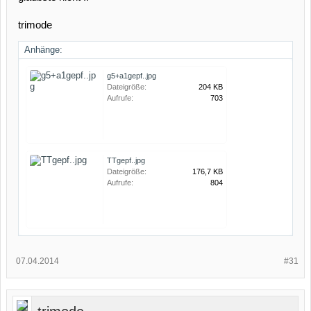
trimode
Anhänge:
g5+a1gepf..jpg
Dateigröße:
204 KB
Aufrufe:
703
TTgepf..jpg
Dateigröße:
176,7 KB
Aufrufe:
804
07.04.2014
#31