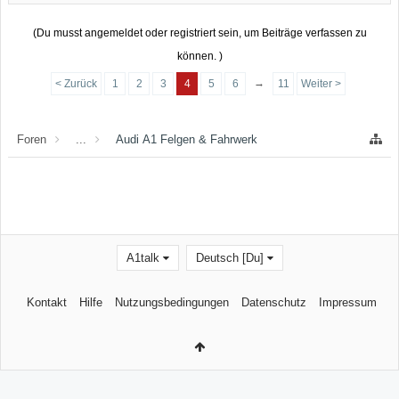
(Du musst angemeldet oder registriert sein, um Beiträge verfassen zu
können. )
→
< Zurück
1
2
3
4
5
6
11
Weiter >
Foren
...
Audi A1 Felgen & Fahrwerk
A1talk
Deutsch [Du]
Kontakt
Hilfe
Nutzungsbedingungen
Datenschutz
Impressum