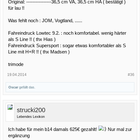
Original: ----------------36,5 cm VA, 36,5 cm HA ( bestätigt )
für lau !!
Was fehlt noch : JOM, Vogtland, ......
Fahreindruck Lowtec 9.2. : noch komfortabel. wenig härter
als S Line !! ( thx Hias )
Fahreindruck Supersport : sogar etwas komfortabler als S
Line mit H+R !! ( thx Madsen )
trimode
19.04.2014
#36
Oscar
gefällt das.
strucki200
Lebendes Lexikon
Ich habe für mein b14 damals 625€ gezahlt!
Nur mal zur
ergänzung