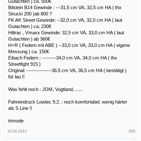
Gutachten ) ca. 500€
Bilstein B14 Gewinde : ---31,5 cm VA, 32,5 cm HA ( thx
Strucki 200 )ab 800 ?
FK AK Street Gewinde: --32,0 cm VA, 32,0 cm HA ( laut
Gutachten ) ca. 230€
Hiltrac , Vmaxx Gewinde: 32,5 cm VA, 33,0 cm HA ( laut
Gutachten ) ab 360€
H+R ( Federn mit ABE ) --33,0 cm VA, 33,0 cm HA ( eigene
Messung ) ca. 150€
Eibach Federn : ---------34,0 cm VA, 34,0 cm HA ( thx
Streetfight 915 )
Original: ----------------36,5 cm VA, 36,5 cm HA ( bestätigt )
für lau !!
Was fehlt noch : JOM, Vogtland, ......
Fahreindruck Lowtec 9.2. : noch komfortabel. wenig härter
als S Line !!
trimode
10.04.2014
#35