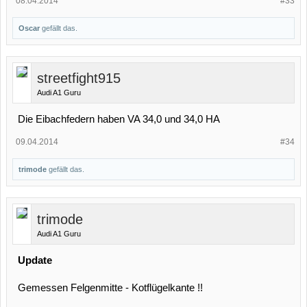
08.04.2014
#33
Oscar
gefällt das.
streetfight915
Audi A1 Guru
Die Eibachfedern haben VA 34,0 und 34,0 HA
09.04.2014
#34
trimode
gefällt das.
trimode
Audi A1 Guru
Update
Gemessen Felgenmitte - Kotflügelkante !!