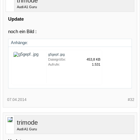
trimode
Audi A1 Guru
Update
noch ein Bild :
Anhänge:
g5gepf..jpg
Dateigröße:
453,8 KB
Aufrufe:
1.531
07.04.2014
#32
trimode
Audi A1 Guru