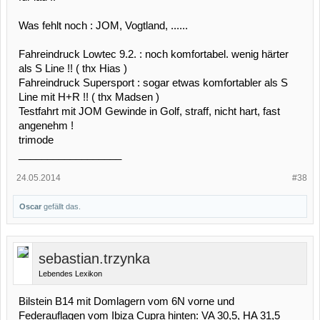
Was fehlt noch : JOM, Vogtland, ......
Fahreindruck Lowtec 9.2. : noch komfortabel. wenig härter
als S Line !! ( thx Hias )
Fahreindruck Supersport : sogar etwas komfortabler als S
Line mit H+R !! ( thx Madsen )
Testfahrt mit JOM Gewinde in Golf, straff, nicht hart, fast
angenehm !
trimode
__________________
24.05.2014
#38
Oscar
gefällt das.
sebastian.trzynka
Lebendes Lexikon
Bilstein B14 mit Domlagern vom 6N vorne und
Federauflagen vom Ibiza Cupra hinten: VA 30,5, HA 31,5