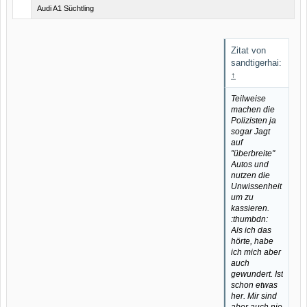
Audi A1 Süchtling
Zitat von
sandtigerhai:
↑
Teilweise
machen die
Polizisten ja
sogar Jagt
auf
"überbreite"
Autos und
nutzen die
Unwissenheit
um zu
kassieren.
:thumbdn:
Als ich das
hörte, habe
ich mich aber
auch
gewundert. Ist
schon etwas
her. Mir sind
aber auch nie