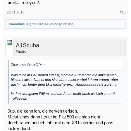
breit... :rolleyes2:
22.11.2011
#16
Thooomas
,
Nightiii
und
A1Scuba
gefällt das.
A1Scuba
Mitglied
Zitat von OliveRR:
↑
Was mich in Baustellen stresst, sind die Autofahrer, die links fahren
bis ein Lkw auftaucht und sich dann nicht vorbei fahren trauen, aber
auch nicht hinter dem Lkw einscheren.... Haaaaaaaaaaals :cursing:
In den wenigsten Fällen sind die Autos dafür auch wirklich zu breit...
:rolleyes2:
Jup, die kenn ich, die nerven tierisch.
Meist sinds dann Leute im Fiat 500 die sich nicht
durchtrauen und ich fahr mit nem X3 hinterher und pass
locker durch.