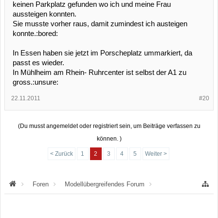
keinen Parkplatz gefunden wo ich und meine Frau
aussteigen konnten.
Sie musste vorher raus, damit zumindest ich austeigen
konnte.:bored:
In Essen haben sie jetzt im Porscheplatz ummarkiert, da
passt es wieder.
In Mühlheim am Rhein- Ruhrcenter ist selbst der A1 zu
gross.:unsure:
22.11.2011
#20
(Du musst angemeldet oder registriert sein, um Beiträge verfassen zu
können. )
< Zurück
1
2
3
4
5
Weiter >
Foren
Modellübergreifendes Forum
"rund ums Auto"