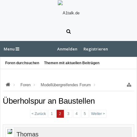
Menu
Anmelden
Registrieren
Foren durchsuchen
Themen mit aktuellen Beiträgen
Foren
Modellübergreifendes Forum
"rund ums Auto"
Überholspur an Baustellen
< Zurück
1
2
3
4
5
Weiter >
Thomas