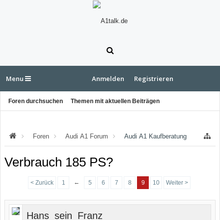
Menu
Anmelden
Registrieren
Foren durchsuchen
Themen mit aktuellen Beiträgen
Foren
Audi A1 Forum
Audi A1 Kaufberatung
Verbrauch 185 PS?
←
< Zurück
1
5
6
7
8
9
10
Weiter >
Hans_sein_Franz