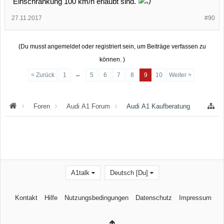
Einschränkung 100 km/h erlaubt sind.
27.11.2017
#90
(Du musst angemeldet oder registriert sein, um Beiträge verfassen zu
können. )
←
< Zurück
1
5
6
7
8
9
10
Weiter >
Foren
Audi A1 Forum
Audi A1 Kaufberatung
A1talk
Deutsch [Du]
Kontakt
Hilfe
Nutzungsbedingungen
Datenschutz
Impressum