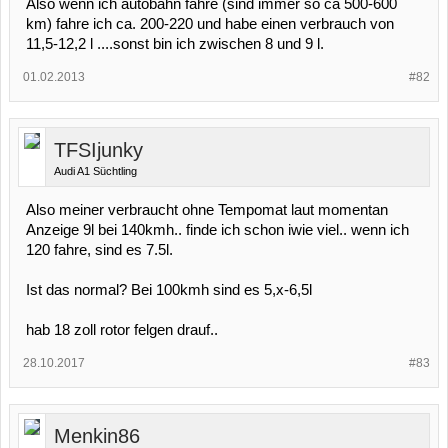
Also wenn ich autobahn fahre (sind immer so ca 500-600
km) fahre ich ca. 200-220 und habe einen verbrauch von
11,5-12,2 l ....sonst bin ich zwischen 8 und 9 l.
01.02.2013
#82
TFSIjunky
Audi A1 Süchtling
Also meiner verbraucht ohne Tempomat laut momentan
Anzeige 9l bei 140kmh.. finde ich schon iwie viel.. wenn ich
120 fahre, sind es 7.5l.
Ist das normal? Bei 100kmh sind es 5,x-6,5l
hab 18 zoll rotor felgen drauf..
28.10.2017
#83
Menkin86