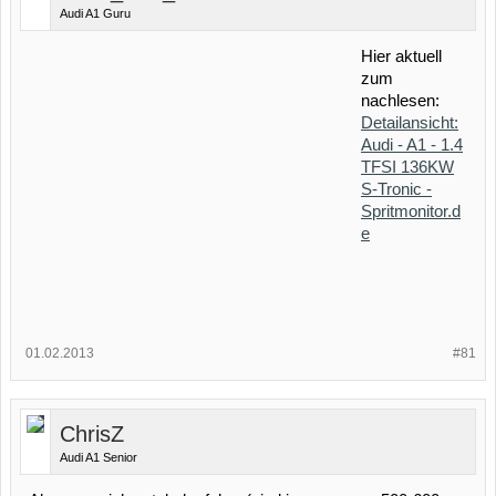
Audi A1 Guru
Hier aktuell
zum
nachlesen:
Detailansicht:
Audi - A1 - 1.4
TFSI 136KW
S-Tronic -
Spritmonitor.d
e
01.02.2013
#81
ChrisZ
Audi A1 Senior