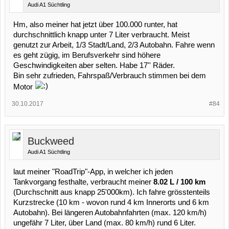
Audi A1 Süchtling
Hm, also meiner hat jetzt über 100.000 runter, hat
durchschnittlich knapp unter 7 Liter verbraucht. Meist
genutzt zur Arbeit, 1/3 Stadt/Land, 2/3 Autobahn. Fahre wenn
es geht zügig, im Berufsverkehr sind höhere
Geschwindigkeiten aber selten. Habe 17'' Räder.
Bin sehr zufrieden, Fahrspaß/Verbrauch stimmen bei dem
Motor
30.10.2017
#84
Buckweed
Audi A1 Süchtling
laut meiner "RoadTrip"-App, in welcher ich jeden
Tankvorgang festhalte, verbraucht meiner
8.02 L / 100 km
(Durchschnitt aus knapp 25'000km). Ich fahre grösstenteils
Kurzstrecke (10 km - wovon rund 4 km Innerorts und 6 km
Autobahn). Bei längeren Autobahnfahrten (max. 120 km/h)
ungefähr 7 Liter, über Land (max. 80 km/h) rund 6 Liter.