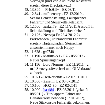
Verzogen (und von Audi nicht Kostenfrei
ersetzt, diese Drecksäcke...)
13.895 - _Fl4sHiii^ - EZ 08/11
12.641 - raffmercury - EZ 12/2010 -
Sensor Lenkradstellung, Lautsprecher
Fahrertür und Steuerkette getauscht.
12.500 - zaskar79 - EZ 11/2011 Auspuff in
Schiefstellung und "Scheibenkleben"
12.126 - Nessaja Ez 23.4.2012 2x
Parkschaden ( unteranderem Fahrertür
ersetzt), Hagelschaden, Steinschlag
ansonsten immer noch Happy
11.628 - gs0748
11.190 - Markus-A1 - EZ - 05/2012 -
Neuer Spurstangenkopf
11.156 - Lord Normus - EZ 11/2011 - 2
mal Steuergerätwechsel und Öl Verbrauch
zu hoch
10.921 - DerReisende - EZ 07.11.2011
10.300 - Zanshin EZ 03.07.2012
10.100 - HO2_86 - EZ 02/2011
10.000 -
basti84
- EZ 03/2011 [gekauft
08/2011] - Türklappern Fahrer und
Beifahrerseite behoben (17.01.2012),
Neue Sitzkonsole Fahrersitz bekommen.