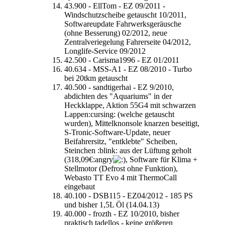
43.900 - EllTom - EZ 09/2011 -
Windschutzscheibe getauscht 10/2011,
Softwareupdate Fahrwerksgeräusche
(ohne Besserung) 02/2012, neue
Zentralveriegelung Fahrerseite 04/2012,
Longlife-Service 09/2012
42.500 - Carisma1996 - EZ 01/2011
40.634 - MSS-A1 - EZ 08/2010 - Turbo
bei 20tkm getauscht
40.500 - sandtigerhai - EZ 9/2010,
abdichten des "Aquariums" in der
Heckklappe, Aktion 55G4 mit schwarzen
Lappen:cursing: (welche getauscht
wurden), Mittelknonsole knarzen beseitigt,
S-Tronic-Software-Update, neuer
Beifahrersitz, "entklebte" Scheiben,
Steinchen :blink: aus der Lüftung geholt
(318,09€:angry
, Software für Klima +
Stellmotor (Defrost ohne Funktion),
Webasto TT Evo 4 mit ThermoCall
eingebaut
40.100 - DSB115 - EZ04/2012 - 185 PS
und bisher 1,5L Öl (14.04.13)
40.000 - frozth - EZ 10/2010, bisher
praktisch tadellos - keine größeren