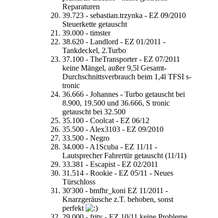
Reparaturen
39.723 - sebastian.trzynka - EZ 09/2010
Steuerkette getauscht
39.000 - timster
38.620 - Landlord - EZ 01/2011 -
Tankdeckel, 2.Turbo
37.100 - TheTransporter - EZ 07/2011
keine Mängel, außer 9,5l Gesamt-
Durchschnittsverbrauch beim 1,4l TFSI s-
tronic
36.666 - Johannes - Turbo getauscht bei
8.900, 19.500 und 36.666, S tronic
getauscht bei 32.500
35.100 - Coolcat - EZ 06/12
35.500 - Alex3103 - EZ 09/2010
33.500 - Negro
34.000 - A1Scuba - EZ 11/11 -
Lautsprecher Fahrertür getauscht (11/11)
33.381 - Escapist - EZ 02/2011
31.514 - Rookie - EZ 05/11 - Neues
Türschloss
30'300 - bmfhr_koni EZ 11/2011 -
Knarzgeräusche z.T. behoben, sonst
perfekt
29.000 - frity - EZ 10/11 keine Probleme