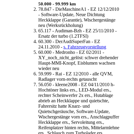
50.000 - 99.999 km
78.847 - DieMaschineA1 - EZ 12/12/2010
- Software-Update, Neue Dichtung
Heckklappe (Garantie), Wischergestänge
neu (Werksrückholung)
65.117 - Audiman-Bzh - EZ 25/11/2010 -
Ersatz der turbo (1.2TFSI)
60.300 - DerAudiSuperFan - EZ
24.11.2010 -
s. Fahrzeugvorstellung
60.000 - Medronho - EZ 02/2011 -
XY_noch_nicht_gelöst: schwer drehender
Haupt-MMI-Knopf, Eisblumen wachsen
wieder neu
59.999 - Rai - EZ 12/2010 - alle QVM,
Radlager vorn-rechts getauscht
56.050 - kleene2008 - EZ 04/11/2010 h-
Hochtöner links ers., LED-Modul ers.,
rechter Scheinwerfer 2x ers., Hutablage
abrieb an Heckklappe und quietschte,
Fahrersitz hatte Knarz- und
Quietschgeräusche, Software-Update,
Wischergestänge vorn ers., Anschlagpuffer
Heckklappe ers., Servoleitung ers.,
Reifenplatzer hinten rechts, Mittelarmlehne
ers., Schlauch zum Turbolader ers.