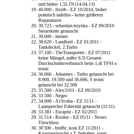
und bisher 1,5L Öl (14.04.13)
40.000 - frozth - EZ 10/2010, bisher
praktisch tadellos - keine größeren
Reparaturen
39.723 - sebastian.trzynka - EZ 09/2010
Steuerkette getauscht
39.000 - timster
38.620 - Landlord - EZ 01/2011 -
Tankdeckel, 2.Turbo
37.100 - TheTransporter - EZ 07/2011
keine Mängel, außer 9,5l Gesamt-
Durchschnittsverbrauch beim 1,4l TFSI s-
tronic
36.666 - Johannes - Turbo getauscht bei
8.900, 19.500 und 36.666, S tronic
getauscht bei 32.500
35.500 - Alex3103 - EZ 09/2010
33.500 - Negro
34.000 - A1Scuba - EZ 11/11 -
Lautsprecher Fahrertür getauscht (11/11)
33.381 - Escapist - EZ 02/2011
31.514 - Rookie - EZ 05/11 - Neues
Türschloss
30'300 - bmfhr_koni EZ 11/2011 -
Knarzgeräusche z.T. behoben, sonst