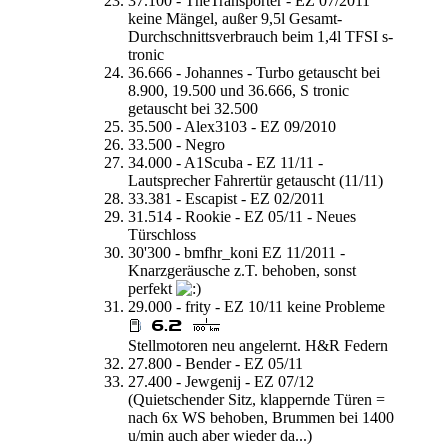
37.100 - TheTransporter - EZ 07/2011
keine Mängel, außer 9,5l Gesamt-
Durchschnittsverbrauch beim 1,4l TFSI s-
tronic
36.666 - Johannes - Turbo getauscht bei
8.900, 19.500 und 36.666, S tronic
getauscht bei 32.500
35.500 - Alex3103 - EZ 09/2010
33.500 - Negro
34.000 - A1Scuba - EZ 11/11 -
Lautsprecher Fahrertür getauscht (11/11)
33.381 - Escapist - EZ 02/2011
31.514 - Rookie - EZ 05/11 - Neues
Türschloss
30'300 - bmfhr_koni EZ 11/2011 -
Knarzgeräusche z.T. behoben, sonst
perfekt
29.000 - frity - EZ 10/11 keine Probleme
Stellmotoren neu angelernt. H&R Federn
27.800 - Bender - EZ 05/11
27.400 - Jewgenij - EZ 07/12
(Quietschender Sitz, klappernde Türen =
nach 6x WS behoben, Brummen bei 1400
u/min auch aber wieder da...)