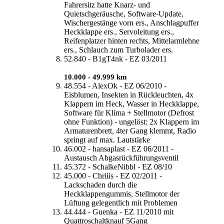
Fahrersitz hatte Knarz- und
Quietschgeräusche, Software-Update,
Wischergestänge vorn ers., Anschlagpuffer
Heckklappe ers., Servoleitung ers.,
Reifenplatzer hinten rechts, Mittelarmlehne
ers., Schlauch zum Turbolader ers.
52.840 - B1gT4nk - EZ 03/2011
10.000 - 49.999 km
48.554 - AlexOk - EZ 06/2010 -
Eisblumen, Insekten in Rückleuchten, 4x
Klappern im Heck, Wasser in Heckklappe,
Software für Klima + Stellmotor (Defrost
ohne Funktion) - ungelöst: 2x Klappern im
Armaturenbrett, 4ter Gang klemmt, Radio
springt auf max. Lautstärke
46.002 - hansaplast - EZ 06/2011 -
Austausch Abgasrückführungsventil
45.372 - SchalkeNibbl - EZ 08/10
45.000 - Chriiis - EZ 02/2011 -
Lackschaden durch die
Heckklappengummis, Stellmotor der
Lüftung gelegentlich mit Problemen
44.444 - Guenka - EZ 11/2010 mit
Quattroschaltknauf 5Gang