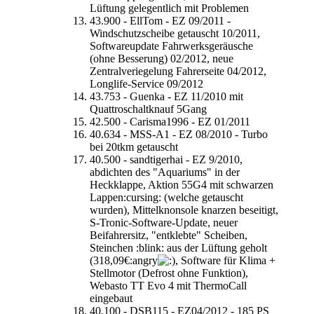
Lüftung gelegentlich mit Problemen
43.900 - EllTom - EZ 09/2011 -
Windschutzscheibe getauscht 10/2011,
Softwareupdate Fahrwerksgeräusche
(ohne Besserung) 02/2012, neue
Zentralveriegelung Fahrerseite 04/2012,
Longlife-Service 09/2012
43.753 - Guenka - EZ 11/2010 mit
Quattroschaltknauf 5Gang
42.500 - Carisma1996 - EZ 01/2011
40.634 - MSS-A1 - EZ 08/2010 - Turbo
bei 20tkm getauscht
40.500 - sandtigerhai - EZ 9/2010,
abdichten des "Aquariums" in der
Heckklappe, Aktion 55G4 mit schwarzen
Lappen:cursing: (welche getauscht
wurden), Mittelknonsole knarzen beseitigt,
S-Tronic-Software-Update, neuer
Beifahrersitz, "entklebte" Scheiben,
Steinchen :blink: aus der Lüftung geholt
(318,09€:angry
, Software für Klima +
Stellmotor (Defrost ohne Funktion),
Webasto TT Evo 4 mit ThermoCall
eingebaut
40.100 - DSB115 - EZ04/2012 - 185 PS