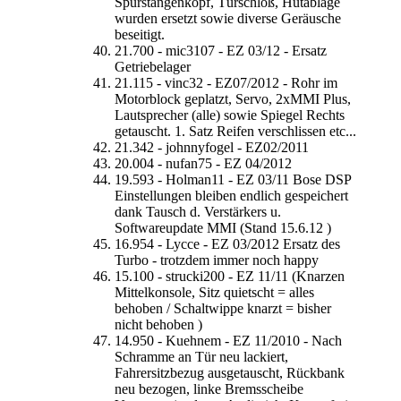
Spurstangenkopf, Türschloß, Hutablage
wurden ersetzt sowie diverse Geräusche
beseitigt.
21.700 - mic3107 - EZ 03/12 - Ersatz
Getriebelager
21.115 - vinc32 - EZ07/2012 - Rohr im
Motorblock geplatzt, Servo, 2xMMI Plus,
Lautsprecher (alle) sowie Spiegel Rechts
getauscht. 1. Satz Reifen verschlissen etc...
21.342 - johnnyfogel - EZ02/2011
20.004 - nufan75 - EZ 04/2012
19.593 - Holman11 - EZ 03/11 Bose DSP
Einstellungen bleiben endlich gespeichert
dank Tausch d. Verstärkers u.
Softwareupdate MMI (Stand 15.6.12 )
16.954 - Lycce - EZ 03/2012 Ersatz des
Turbo - trotzdem immer noch happy
15.100 - strucki200 - EZ 11/11 (Knarzen
Mittelkonsole, Sitz quietscht = alles
behoben / Schaltwippe knarzt = bisher
nicht behoben )
14.950 - Kuehnem - EZ 11/2010 - Nach
Schramme an Tür neu lackiert,
Fahrersitzbezug ausgetauscht, Rückbank
neu bezogen, linke Bremsscheibe