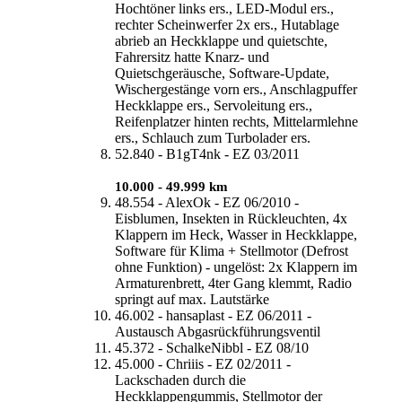
Hochtöner links ers., LED-Modul ers.,
rechter Scheinwerfer 2x ers., Hutablage
abrieb an Heckklappe und quietschte,
Fahrersitz hatte Knarz- und
Quietschgeräusche, Software-Update,
Wischergestänge vorn ers., Anschlagpuffer
Heckklappe ers., Servoleitung ers.,
Reifenplatzer hinten rechts, Mittelarmlehne
ers., Schlauch zum Turbolader ers.
52.840 - B1gT4nk - EZ 03/2011
10.000 - 49.999 km
48.554 - AlexOk - EZ 06/2010 -
Eisblumen, Insekten in Rückleuchten, 4x
Klappern im Heck, Wasser in Heckklappe,
Software für Klima + Stellmotor (Defrost
ohne Funktion) - ungelöst: 2x Klappern im
Armaturenbrett, 4ter Gang klemmt, Radio
springt auf max. Lautstärke
46.002 - hansaplast - EZ 06/2011 -
Austausch Abgasrückführungsventil
45.372 - SchalkeNibbl - EZ 08/10
45.000 - Chriiis - EZ 02/2011 -
Lackschaden durch die
Heckklappengummis, Stellmotor der