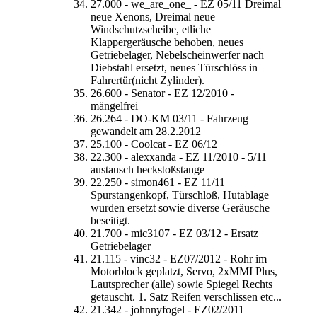
27.000 - we_are_one_ - EZ 05/11 Dreimal
neue Xenons, Dreimal neue
Windschutzscheibe, etliche
Klappergeräusche behoben, neues
Getriebelager, Nebelscheinwerfer nach
Diebstahl ersetzt, neues Türschlöss in
Fahrertür(nicht Zylinder).
26.600 - Senator - EZ 12/2010 -
mängelfrei
26.264 - DO-KM 03/11 - Fahrzeug
gewandelt am 28.2.2012
25.100 - Coolcat - EZ 06/12
22.300 - alexxanda - EZ 11/2010 - 5/11
austausch heckstoßstange
22.250 - simon461 - EZ 11/11
Spurstangenkopf, Türschloß, Hutablage
wurden ersetzt sowie diverse Geräusche
beseitigt.
21.700 - mic3107 - EZ 03/12 - Ersatz
Getriebelager
21.115 - vinc32 - EZ07/2012 - Rohr im
Motorblock geplatzt, Servo, 2xMMI Plus,
Lautsprecher (alle) sowie Spiegel Rechts
getauscht. 1. Satz Reifen verschlissen etc...
21.342 - johnnyfogel - EZ02/2011