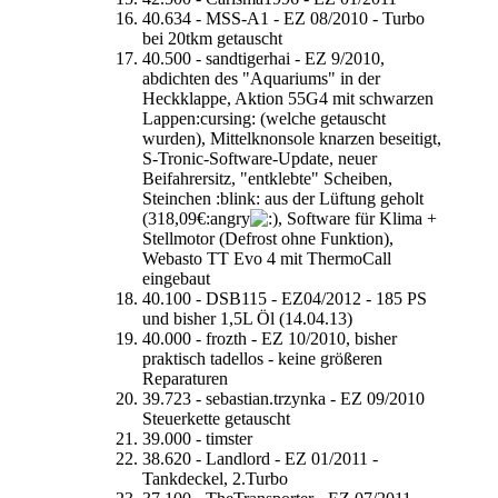
40.634 - MSS-A1 - EZ 08/2010 - Turbo
bei 20tkm getauscht
40.500 - sandtigerhai - EZ 9/2010,
abdichten des "Aquariums" in der
Heckklappe, Aktion 55G4 mit schwarzen
Lappen:cursing: (welche getauscht
wurden), Mittelknonsole knarzen beseitigt,
S-Tronic-Software-Update, neuer
Beifahrersitz, "entklebte" Scheiben,
Steinchen :blink: aus der Lüftung geholt
(318,09€:angry
, Software für Klima +
Stellmotor (Defrost ohne Funktion),
Webasto TT Evo 4 mit ThermoCall
eingebaut
40.100 - DSB115 - EZ04/2012 - 185 PS
und bisher 1,5L Öl (14.04.13)
40.000 - frozth - EZ 10/2010, bisher
praktisch tadellos - keine größeren
Reparaturen
39.723 - sebastian.trzynka - EZ 09/2010
Steuerkette getauscht
39.000 - timster
38.620 - Landlord - EZ 01/2011 -
Tankdeckel, 2.Turbo