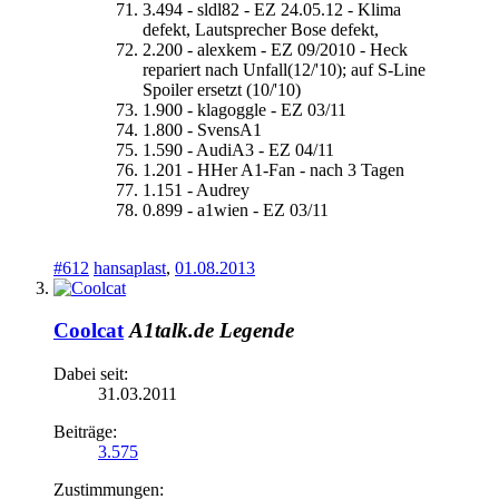
3.494 - sldl82 - EZ 24.05.12 - Klima
defekt, Lautsprecher Bose defekt,
2.200 - alexkem - EZ 09/2010 - Heck
repariert nach Unfall(12/'10); auf S-Line
Spoiler ersetzt (10/'10)
1.900 - klagoggle - EZ 03/11
1.800 - SvensA1
1.590 - AudiA3 - EZ 04/11
1.201 - HHer A1-Fan - nach 3 Tagen
1.151 - Audrey
0.899 - a1wien - EZ 03/11
#612
hansaplast
,
01.08.2013
Coolcat
A1talk.de Legende
Dabei seit:
31.03.2011
Beiträge:
3.575
Zustimmungen: