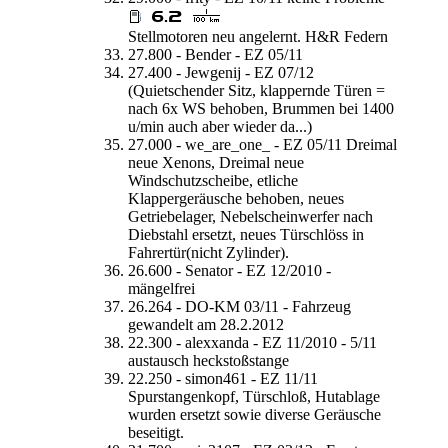
Stellmotoren neu angelernt. H&R Federn
27.800 - Bender - EZ 05/11
27.400 - Jewgenij - EZ 07/12
(Quietschender Sitz, klappernde Türen =
nach 6x WS behoben, Brummen bei 1400
u/min auch aber wieder da...)
27.000 - we_are_one_ - EZ 05/11 Dreimal
neue Xenons, Dreimal neue
Windschutzscheibe, etliche
Klappergeräusche behoben, neues
Getriebelager, Nebelscheinwerfer nach
Diebstahl ersetzt, neues Türschlöss in
Fahrertür(nicht Zylinder).
26.600 - Senator - EZ 12/2010 -
mängelfrei
26.264 - DO-KM 03/11 - Fahrzeug
gewandelt am 28.2.2012
22.300 - alexxanda - EZ 11/2010 - 5/11
austausch heckstoßstange
22.250 - simon461 - EZ 11/11
Spurstangenkopf, Türschloß, Hutablage
wurden ersetzt sowie diverse Geräusche
beseitigt.