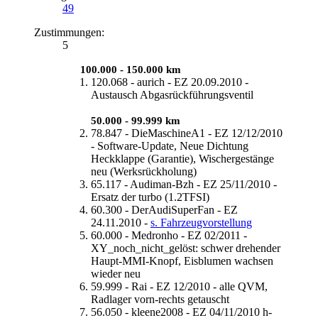
49
Zustimmungen:
5
-----
100.000 - 150.000 km
120.068 - aurich - EZ 20.09.2010 -
Austausch Abgasrückführungsventil
50.000 - 99.999 km
78.847 - DieMaschineA1 - EZ 12/12/2010
- Software-Update, Neue Dichtung
Heckklappe (Garantie), Wischergestänge
neu (Werksrückholung)
65.117 - Audiman-Bzh - EZ 25/11/2010 -
Ersatz der turbo (1.2TFSI)
60.300 - DerAudiSuperFan - EZ
24.11.2010 -
s. Fahrzeugvorstellung
60.000 - Medronho - EZ 02/2011 -
XY_noch_nicht_gelöst: schwer drehender
Haupt-MMI-Knopf, Eisblumen wachsen
wieder neu
59.999 - Rai - EZ 12/2010 - alle QVM,
Radlager vorn-rechts getauscht
56.050 - kleene2008 - EZ 04/11/2010 h-