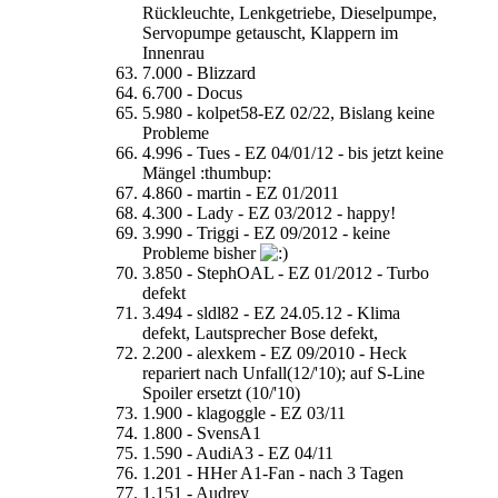
Rückleuchte, Lenkgetriebe, Dieselpumpe,
Servopumpe getauscht, Klappern im
Innenrau
7.000 - Blizzard
6.700 - Docus
5.980 - kolpet58-EZ 02/22, Bislang keine
Probleme
4.996 - Tues - EZ 04/01/12 - bis jetzt keine
Mängel :thumbup:
4.860 - martin - EZ 01/2011
4.300 - Lady - EZ 03/2012 - happy!
3.990 - Triggi - EZ 09/2012 - keine
Probleme bisher
3.850 - StephOAL - EZ 01/2012 - Turbo
defekt
3.494 - sldl82 - EZ 24.05.12 - Klima
defekt, Lautsprecher Bose defekt,
2.200 - alexkem - EZ 09/2010 - Heck
repariert nach Unfall(12/'10); auf S-Line
Spoiler ersetzt (10/'10)
1.900 - klagoggle - EZ 03/11
1.800 - SvensA1
1.590 - AudiA3 - EZ 04/11
1.201 - HHer A1-Fan - nach 3 Tagen
1.151 - Audrey