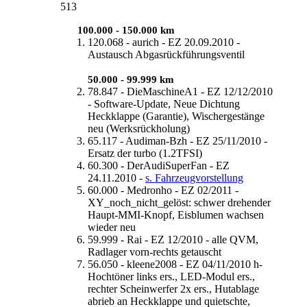
513
-----
100.000 - 150.000 km
120.068 - aurich - EZ 20.09.2010 -
Austausch Abgasrückführungsventil
50.000 - 99.999 km
78.847 - DieMaschineA1 - EZ 12/12/2010
- Software-Update, Neue Dichtung
Heckklappe (Garantie), Wischergestänge
neu (Werksrückholung)
65.117 - Audiman-Bzh - EZ 25/11/2010 -
Ersatz der turbo (1.2TFSI)
60.300 - DerAudiSuperFan - EZ
24.11.2010 -
s. Fahrzeugvorstellung
60.000 - Medronho - EZ 02/2011 -
XY_noch_nicht_gelöst: schwer drehender
Haupt-MMI-Knopf, Eisblumen wachsen
wieder neu
59.999 - Rai - EZ 12/2010 - alle QVM,
Radlager vorn-rechts getauscht
56.050 - kleene2008 - EZ 04/11/2010 h-
Hochtöner links ers., LED-Modul ers.,
rechter Scheinwerfer 2x ers., Hutablage
abrieb an Heckklappe und quietschte,