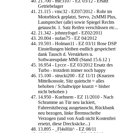
21.700 - mic3107 - EZ 03/12 - Ersatz
Getriebelager
21.115 - vinc32 - EZ07/2012 - Rohr im
Motorblock geplatzt, Servo, 2xMMI Plus,
Lautsprecher (alle) sowie Spiegel Rechts
getauscht. 1. Satz Reifen verschlissen etc...
21.342 - johnnyfogel - EZ02/2011
20.004 - nufan75 - EZ 04/2012
19.593 - Holman11 - EZ 03/11 Bose DSP
Einstellungen bleiben endlich gespeichert
dank Tausch d. Verstärkers u.
Softwareupdate MMI (Stand 15.6.12 )
16.954 - Lycce - EZ 03/2012 Ersatz des
Turbo - trotzdem immer noch happy
15.100 - strucki200 - EZ 11/11 (Knarzen
Mittelkonsole, Sitz quietscht = alles
behoben / Schaltwippe knarzt = bisher
nicht behoben )
14.950 - Kuehnem - EZ 11/2010 - Nach
Schramme an Tür neu lackiert,
Fahrersitzbezug ausgetauscht, Rückbank
neu bezogen, linke Bremsscheibe
Verzogen (und von Audi nicht Kostenfrei
ersetzt, diese Drecksäcke...)
13.895 - _Fl4sHiii^ - EZ 08/11