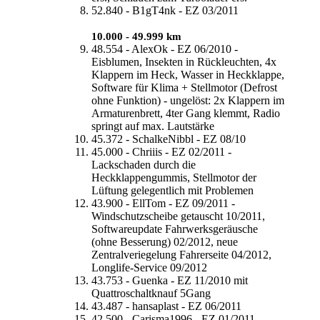
52.840 - B1gT4nk - EZ 03/2011
10.000 - 49.999 km
48.554 - AlexOk - EZ 06/2010 -
Eisblumen, Insekten in Rückleuchten, 4x
Klappern im Heck, Wasser in Heckklappe,
Software für Klima + Stellmotor (Defrost
ohne Funktion) - ungelöst: 2x Klappern im
Armaturenbrett, 4ter Gang klemmt, Radio
springt auf max. Lautstärke
45.372 - SchalkeNibbl - EZ 08/10
45.000 - Chriiis - EZ 02/2011 -
Lackschaden durch die
Heckklappengummis, Stellmotor der
Lüftung gelegentlich mit Problemen
43.900 - EllTom - EZ 09/2011 -
Windschutzscheibe getauscht 10/2011,
Softwareupdate Fahrwerksgeräusche
(ohne Besserung) 02/2012, neue
Zentralveriegelung Fahrerseite 04/2012,
Longlife-Service 09/2012
43.753 - Guenka - EZ 11/2010 mit
Quattroschaltknauf 5Gang
43.487 - hansaplast - EZ 06/2011
42.500 - Carisma1996 - EZ 01/2011