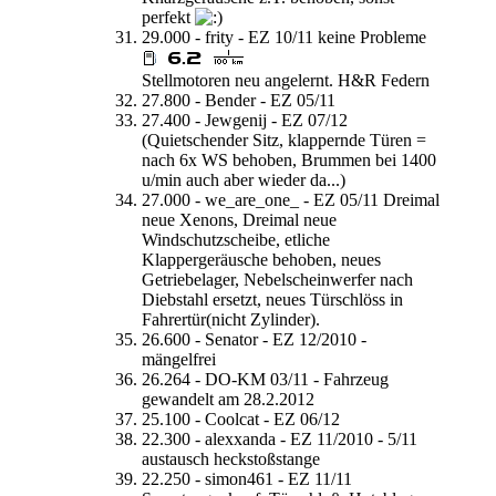
perfekt
29.000 - frity - EZ 10/11 keine Probleme
Stellmotoren neu angelernt. H&R Federn
27.800 - Bender - EZ 05/11
27.400 - Jewgenij - EZ 07/12
(Quietschender Sitz, klappernde Türen =
nach 6x WS behoben, Brummen bei 1400
u/min auch aber wieder da...)
27.000 - we_are_one_ - EZ 05/11 Dreimal
neue Xenons, Dreimal neue
Windschutzscheibe, etliche
Klappergeräusche behoben, neues
Getriebelager, Nebelscheinwerfer nach
Diebstahl ersetzt, neues Türschlöss in
Fahrertür(nicht Zylinder).
26.600 - Senator - EZ 12/2010 -
mängelfrei
26.264 - DO-KM 03/11 - Fahrzeug
gewandelt am 28.2.2012
25.100 - Coolcat - EZ 06/12
22.300 - alexxanda - EZ 11/2010 - 5/11
austausch heckstoßstange
22.250 - simon461 - EZ 11/11