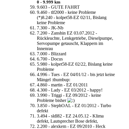
0 - 9.999 km
9.603 - GUTE FAHRT
9.460 - tlf2000 - keine Probleme
(*)8.240 - kolpet58-EZ 02/11, Bislang
keine Probleme
7.300 - JK-Nb
7.200 - Zanshin EZ 03.07.2012 -
Rückleuchte, Lenkgetriebe, Dieselpumpe,
Servopumpe getauscht, Klappern im
Innenrau
7.000 - Blizzard
6.700 - Docus
5.980 - kolpet58-EZ 02/22, Bislang keine
Probleme
4.996 - Tues - EZ 04/01/12 - bis jetzt keine
Mängel :thumbup:
4.860 - martin - EZ 01/2011
4.300 - Lady - EZ 03/2012 - happy!
3.990 - Triggi - EZ 09/2012 - keine
Probleme bisher
3.850 - StephOAL - EZ 01/2012 - Turbo
defekt
3.494 - sldl82 - EZ 24.05.12 - Klima
defekt, Lautsprecher Bose defekt,
2.200 - alexkem - EZ 09/2010 - Heck