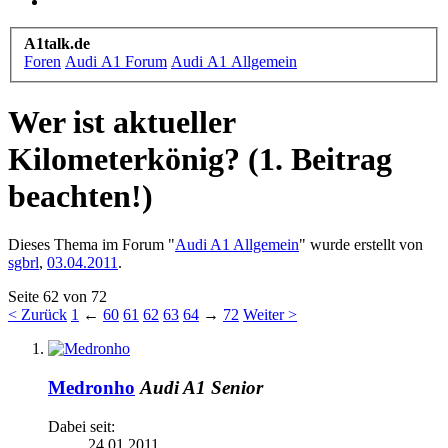
A1talk.de
Foren
Audi A1 Forum
Audi A1 Allgemein
Wer ist aktueller
Kilometerkönig? (1. Beitrag
beachten!)
Dieses Thema im Forum "
Audi A1 Allgemein
" wurde erstellt von
sgbrl
,
03.04.2011
.
Seite 62 von 72
< Zurück
1
←
60
61
62
63
64
→
72
Weiter >
Medronho
Audi A1 Senior
Dabei seit:
24.01.2011