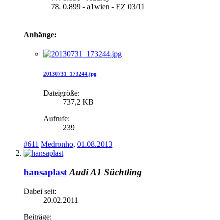
0.899 - a1wien - EZ 03/11
Anhänge:
20130731_173244.jpg
Dateigröße:
737,2 KB
Aufrufe:
239
#611
Medronho
,
01.08.2013
hansaplast
Audi A1 Süchtling
Dabei seit:
20.02.2011
Beiträge: