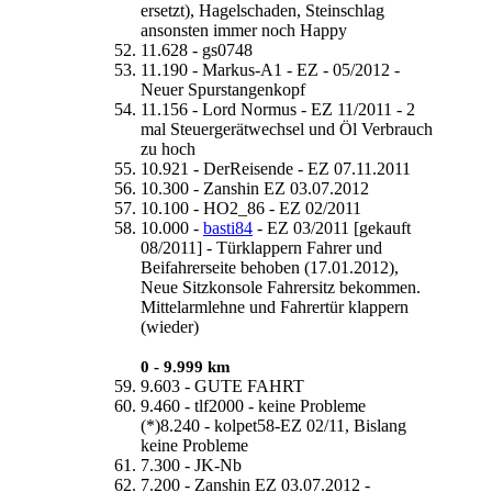
ersetzt), Hagelschaden, Steinschlag
ansonsten immer noch Happy
11.628 - gs0748
11.190 - Markus-A1 - EZ - 05/2012 -
Neuer Spurstangenkopf
11.156 - Lord Normus - EZ 11/2011 - 2
mal Steuergerätwechsel und Öl Verbrauch
zu hoch
10.921 - DerReisende - EZ 07.11.2011
10.300 - Zanshin EZ 03.07.2012
10.100 - HO2_86 - EZ 02/2011
10.000 -
basti84
- EZ 03/2011 [gekauft
08/2011] - Türklappern Fahrer und
Beifahrerseite behoben (17.01.2012),
Neue Sitzkonsole Fahrersitz bekommen.
Mittelarmlehne und Fahrertür klappern
(wieder)
0 - 9.999 km
9.603 - GUTE FAHRT
9.460 - tlf2000 - keine Probleme
(*)8.240 - kolpet58-EZ 02/11, Bislang
keine Probleme
7.300 - JK-Nb
7.200 - Zanshin EZ 03.07.2012 -