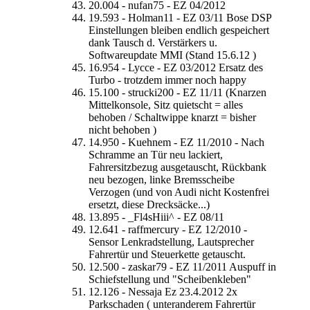
20.004 - nufan75 - EZ 04/2012
19.593 - Holman11 - EZ 03/11 Bose DSP
Einstellungen bleiben endlich gespeichert
dank Tausch d. Verstärkers u.
Softwareupdate MMI (Stand 15.6.12 )
16.954 - Lycce - EZ 03/2012 Ersatz des
Turbo - trotzdem immer noch happy
15.100 - strucki200 - EZ 11/11 (Knarzen
Mittelkonsole, Sitz quietscht = alles
behoben / Schaltwippe knarzt = bisher
nicht behoben )
14.950 - Kuehnem - EZ 11/2010 - Nach
Schramme an Tür neu lackiert,
Fahrersitzbezug ausgetauscht, Rückbank
neu bezogen, linke Bremsscheibe
Verzogen (und von Audi nicht Kostenfrei
ersetzt, diese Drecksäcke...)
13.895 - _Fl4sHiii^ - EZ 08/11
12.641 - raffmercury - EZ 12/2010 -
Sensor Lenkradstellung, Lautsprecher
Fahrertür und Steuerkette getauscht.
12.500 - zaskar79 - EZ 11/2011 Auspuff in
Schiefstellung und "Scheibenkleben"
12.126 - Nessaja Ez 23.4.2012 2x
Parkschaden ( unteranderem Fahrertür