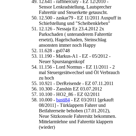
12.641 - raffmercury - EZ 12/2010 -
Sensor Lenkradstellung, Lautsprecher
Fahrertür und Steuerkette getauscht.
12.500 - zaskar79 - EZ 11/2011 Auspuff in
Schiefstellung und "Scheibenkleben"
12.126 - Nessaja Ez 23.4.2012 2x
Parkschaden ( unteranderem Fahrertür
ersetzt), Hagelschaden, Steinschlag
ansonsten immer noch Happy
11.628 - gs0748
11.190 - Markus-A1 - EZ - 05/2012 -
Neuer Spurstangenkopf
11.156 - Lord Normus - EZ 11/2011 - 2
mal Steuergerätwechsel und Öl Verbrauch
zu hoch
10.921 - DerReisende - EZ 07.11.2011
10.300 - Zanshin EZ 03.07.2012
10.100 - HO2_86 - EZ 02/2011
10.000 -
basti84
- EZ 03/2011 [gekauft
08/2011] - Türklappern Fahrer und
Beifahrerseite behoben (17.01.2012),
Neue Sitzkonsole Fahrersitz bekommen.
Mittelarmlehne und Fahrertür klappern
(wieder)