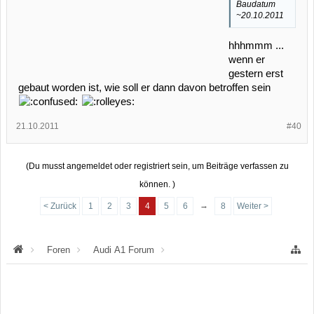
Baudatum
~20.10.2011
hhhmmm ...
wenn er
gestern erst
gebaut worden ist, wie soll er dann davon betroffen sein
21.10.2011
#40
(Du musst angemeldet oder registriert sein, um Beiträge verfassen zu
können. )
→
< Zurück
1
2
3
4
5
6
8
Weiter >
Foren
Audi A1 Forum
Audi A1 Werkstattaktionen