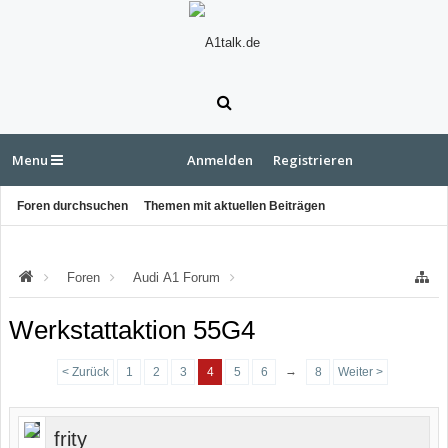
Menu
Anmelden
Registrieren
Foren durchsuchen
Themen mit aktuellen Beiträgen
Foren
Audi A1 Forum
Audi A1 Werkstattaktionen
Werkstattaktion 55G4
→
< Zurück
1
2
3
4
5
6
8
Weiter >
frity