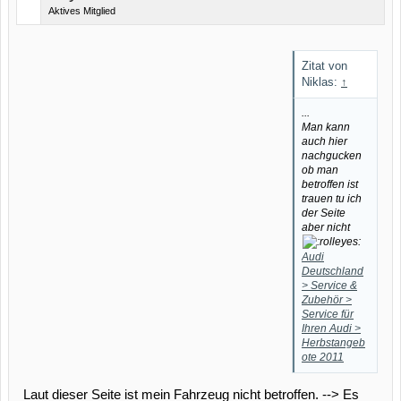
Aktives Mitglied
Zitat von
Niklas:
↑
...
Man kann
auch hier
nachgucken
ob man
betroffen ist
trauen tu ich
der Seite
aber nicht
Audi
Deutschland
> Service &
Zubehör >
Service für
Ihren Audi >
Herbstangeb
ote 2011
Laut dieser Seite ist mein Fahrzeug nicht betroffen. --> Es