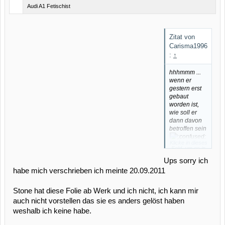
Audi A1 Fetischist
Zitat von
Carisma1996
:
↑
hhhmmm ...
wenn er
gestern erst
gebaut
worden ist,
wie soll er
dann davon
betroffen sein
Klicke in dieses
Feld, um es in
vollständiger
Größe
Ups sorry ich
anzuzeigen.
habe mich verschrieben ich meinte 20.09.2011
Stone hat diese Folie ab Werk und ich nicht, ich kann mir
auch nicht vorstellen das sie es anders gelöst haben
weshalb ich keine habe.