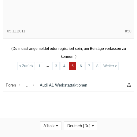
05.11.2011
#50
(Du musst angemeldet oder registriert sein, um Beiträge verfassen zu
können. )
←
< Zurück
1
3
4
5
6
7
8
Weiter >
Foren
...
Audi A1 Werkstattaktionen
A1talk
Deutsch [Du]