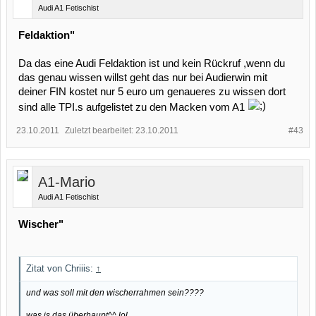
Audi A1 Fetischist
Feldaktion"
Da das eine Audi Feldaktion ist und kein Rückruf ,wenn du
das genau wissen willst geht das nur bei Audierwin mit
deiner FIN kostet nur 5 euro um genaueres zu wissen dort
sind alle TPI.s aufgelistet zu den Macken vom A1
23.10.2011
Zuletzt bearbeitet:
23.10.2011
#43
A1-Mario
Audi A1 Fetischist
Wischer"
Zitat von Chriiis:
↑
und was soll mit den wischerrahmen sein????
was is das überhaupt^^ lol