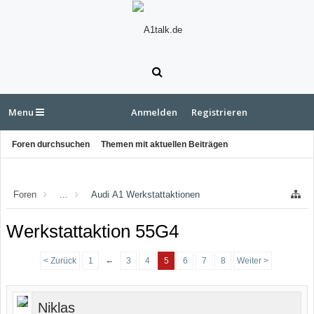
Menu
Anmelden
Registrieren
Foren durchsuchen
Themen mit aktuellen Beiträgen
Foren
...
Audi A1 Werkstattaktionen
Werkstattaktion 55G4
←
< Zurück
1
3
4
5
6
7
8
Weiter >
Niklas