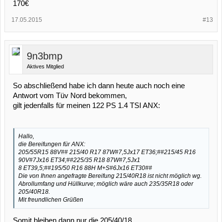
170€
17.05.2015
#13
9n3bmp
Aktives Mitglied
So abschließend habe ich dann heute auch noch eine
Antwort vom Tüv Nord bekommen,
gilt jedenfalls für meinen 122 PS 1.4 TSI ANX:
Hallo,
die Bereifungen für ANX:
205/55R15 88V## 215/40 R17 87W#7,5Jx17 ET36;##215/45 R16
90V#7Jx16 ET34;##225/35 R18 87W#7,5Jx1
8 ET39,5;##195/50 R16 88H M+S#6Jx16 ET30##
Die von Ihnen angefragte Bereifung 215/40R18 ist nicht möglich wg.
Abrollumfang und Hüllkurve; möglich wäre auch 235/35R18 oder
205/40R18.
Mit freundlichen Grüßen
Somit bleiben dann nur die 205/40/18.