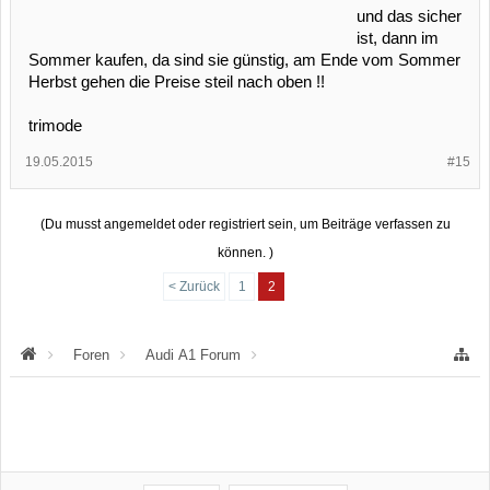
und das sicher
ist, dann im
Sommer kaufen, da sind sie günstig, am Ende vom Sommer
Herbst gehen die Preise steil nach oben !!
trimode
19.05.2015
#15
(Du musst angemeldet oder registriert sein, um Beiträge verfassen zu
können. )
< Zurück
1
2
Foren
Audi A1 Forum
Audi A1 Felgen & Fahrwerk