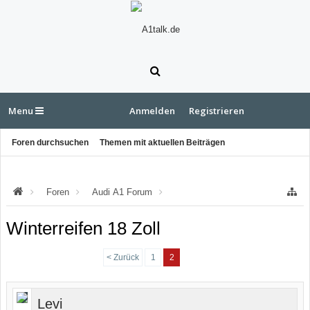
Menu
Anmelden
Registrieren
Foren durchsuchen
Themen mit aktuellen Beiträgen
Foren
Audi A1 Forum
Audi A1 Felgen & Fahrwerk
Winterreifen 18 Zoll
< Zurück
1
2
Levi