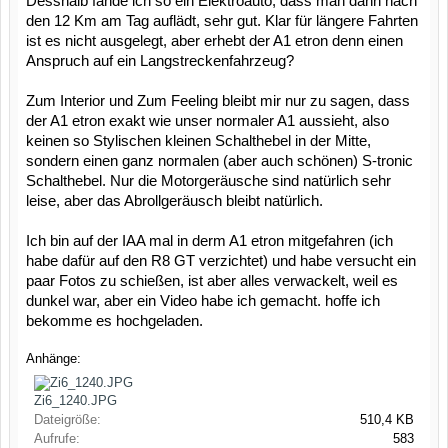
Desshalb fände ich so ein Elektroauto, dass man dann nach
den 12 Km am Tag auflädt, sehr gut. Klar für längere Fahrten
ist es nicht ausgelegt, aber erhebt der A1 etron denn einen
Anspruch auf ein Langstreckenfahrzeug?
Zum Interior und Zum Feeling bleibt mir nur zu sagen, dass
der A1 etron exakt wie unser normaler A1 aussieht, also
keinen so Stylischen kleinen Schalthebel in der Mitte,
sondern einen ganz normalen (aber auch schönen) S-tronic
Schalthebel. Nur die Motorgeräusche sind natürlich sehr
leise, aber das Abrollgeräusch bleibt natürlich.
Ich bin auf der IAA mal in derm A1 etron mitgefahren (ich
habe dafür auf den R8 GT verzichtet) und habe versucht ein
paar Fotos zu schießen, ist aber alles verwackelt, weil es
dunkel war, aber ein Video habe ich gemacht. hoffe ich
bekomme es hochgeladen.
Anhänge:
Zi6_1240.JPG
Dateigröße:
510,4 KB
Aufrufe:
583