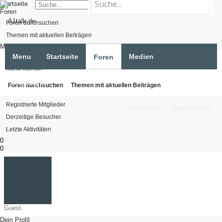
Startseite
Foren
Foren durchsuchen
Themen mit aktuellen Beiträgen
Medien
Menu
Startseite
Medien
Foren
Medien suchen
Neue Medien
Mitglieder
Mitglieder
Foren durchsuchen
Themen mit aktuellen Beiträgen
Namhafte Mitglieder
Registrierte Mitglieder
Anmelden
Registrieren
Derzeitige Besucher
Letzte Aktivitäten
0
0
Guest
Dein Profil