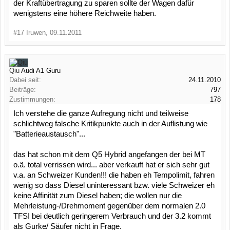
der Kraftübertragung zu sparen sollte der Wagen dafür
wenigstens eine höhere Reichweite haben.
#17
Iruwen
,
09.11.2011
Qiu
Audi A1 Guru
Dabei seit:
24.11.2010
Beiträge:
797
Zustimmungen:
178
Ich verstehe die ganze Aufregung nicht und teilweise
schlichtweg falsche Kritikpunkte auch in der Auflistung wie
"Batterieaustausch"...
das hat schon mit dem Q5 Hybrid angefangen der bei MT
o.ä. total verrissen wird... aber verkauft hat er sich sehr gut
v.a. an Schweizer Kunden!!! die haben eh Tempolimit, fahren
wenig so dass Diesel uninteressant bzw. viele Schweizer eh
keine Affinität zum Diesel haben; die wollen nur die
Mehrleistung-/Drehmoment gegenüber dem normalen 2.0
TFSI bei deutlich geringerem Verbrauch und der 3.2 kommt
als Gurke/ Säufer nicht in Frage.