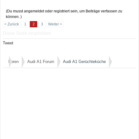
(Du musst angemeldet oder registriert sein, um Beiträge verfassen zu
können. )
< Zurück
1
2
3
Weiter >
Diese Seite empfehlen
Tweet
Foren
Audi A1 Forum
Audi A1 Gerüchteküche