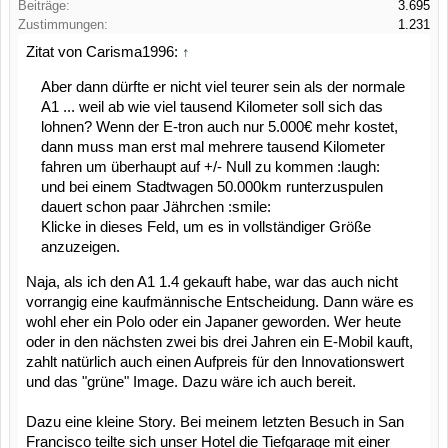
Beiträge:
3.695
Zustimmungen:
1.231
Zitat von Carisma1996:
↑
Aber dann dürfte er nicht viel teurer sein als der normale
A1 ... weil ab wie viel tausend Kilometer soll sich das
lohnen? Wenn der E-tron auch nur 5.000€ mehr kostet,
dann muss man erst mal mehrere tausend Kilometer
fahren um überhaupt auf +/- Null zu kommen :laugh:
und bei einem Stadtwagen 50.000km runterzuspulen
dauert schon paar Jährchen :smile:
Klicke in dieses Feld, um es in vollständiger Größe
anzuzeigen.
Naja, als ich den A1 1.4 gekauft habe, war das auch nicht
vorrangig eine kaufmännische Entscheidung. Dann wäre es
wohl eher ein Polo oder ein Japaner geworden. Wer heute
oder in den nächsten zwei bis drei Jahren ein E-Mobil kauft,
zahlt natürlich auch einen Aufpreis für den Innovationswert
und das "grüne" Image. Dazu wäre ich auch bereit.
Dazu eine kleine Story. Bei meinem letzten Besuch in San
Francisco teilte sich unser Hotel die Tiefgarage mit einer