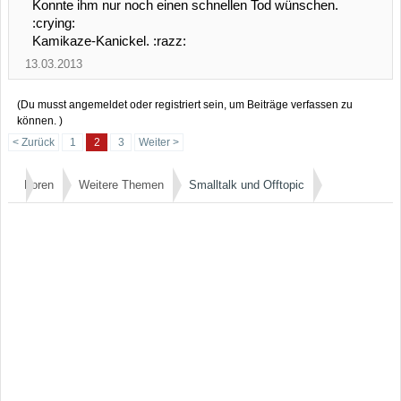
Konnte ihm nur noch einen schnellen Tod wünschen.
:crying:
Kamikaze-Kanickel. :razz:
13.03.2013
(Du musst angemeldet oder registriert sein, um Beiträge verfassen zu
können. )
< Zurück
1
2
3
Weiter >
Foren
Weitere Themen
Smalltalk und Offtopic