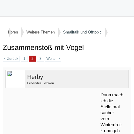
Foren
Weitere Themen
Smalltalk und Offtopic
Zusammenstoß mit Vogel
< Zurück
1
2
3
Weiter >
Herby
Lebendes Lexikon
Dann mach
ich die
Stelle mal
sauber
vom
Winterdrec
k und geh