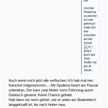
hat.
Und die
Flederma
us,welche
ich mal
gekreuzt
hatte (ich
war
schneller
als der
Schall
)
ging's
auch gut.
Trotz
Treffer mit
der B-
Säule...
Auch wenn mich jetzt alle verfluchen: Ich hab mal nen
Kanickel mitgenommen.... Mit Spoilerschwert am Passat
untendran. Der kam zwei Meter vorm Fahrzeug ausm
Gebüsch gerannt. Keine Chance gehabt.
Hab dann nur noch gehört, wie er unten am Bodenblech
langgeknallt ist, bis nach hinten raus.