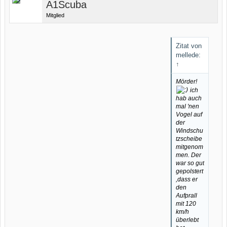
A1Scuba
Mitglied
Zitat von
mellede:
↑
Mörder!
ich
hab auch
mal 'nen
Vogel auf
der
Windschu
tzscheibe
mitgenom
men. Der
war so gut
gepolstert
,dass er
den
Aufprall
mit 120
km/h
überlebt