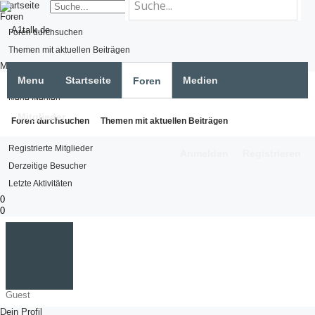
Startseite
Foren
Foren durchsuchen
Themen mit aktuellen Beiträgen
Medien
Menu
Startseite
Medien
Foren
Medien suchen
Neue Medien
Mitglieder
Mitglieder
Foren durchsuchen
Themen mit aktuellen Beiträgen
Namhafte Mitglieder
Registrierte Mitglieder
Anmelden
Registrieren
Derzeitige Besucher
Letzte Aktivitäten
0
0
Guest
Dein Profil